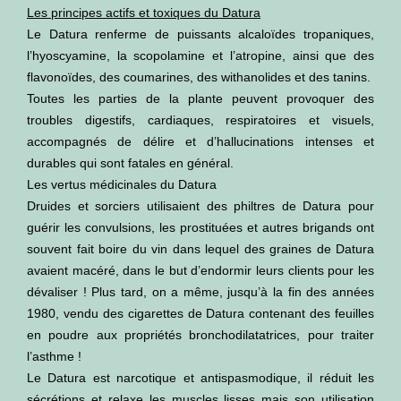
Les principes actifs et toxiques du Datura
Le Datura renferme de puissants alcaloïdes tropaniques,
l’hyoscyamine, la scopolamine et l’atropine, ainsi que des
flavonoïdes, des coumarines, des withanolides et des tanins.
Toutes les parties de la plante peuvent provoquer des
troubles digestifs, cardiaques, respiratoires et visuels,
accompagnés de délire et d’hallucinations intenses et
durables qui sont fatales en général.
Les vertus médicinales du Datura
Druides et sorciers utilisaient des philtres de Datura pour
guérir les convulsions, les prostituées et autres brigands ont
souvent fait boire du vin dans lequel des graines de Datura
avaient macéré, dans le but d’endormir leurs clients pour les
dévaliser ! Plus tard, on a même, jusqu’à la fin des années
1980, vendu des cigarettes de Datura contenant des feuilles
en poudre aux propriétés bronchodilatatrices, pour traiter
l’asthme !
Le Datura est narcotique et antispasmodique, il réduit les
sécrétions et relaxe les muscles lisses mais son utilisation