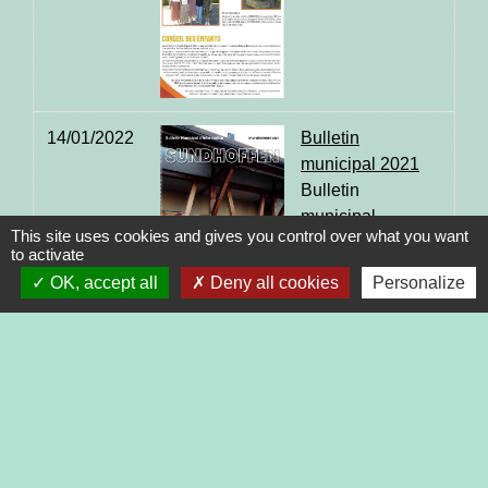
14/01/2022
Bulletin
municipal 2021
Bulletin
municipal
This site uses cookies and gives you control over what you want
d'information n°
to activate
49
OK, accept all
Deny all cookies
Personalize
1
-
2